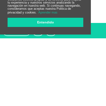
tu experiencia y nuestros servicios analizando la
navegación en nuestra web. Si continuas navegando,
consideramos que aceptas nuestra Politica de
privacidad y cookies.
Aprender mas
Entendido
Reservar
Restaurantes cercanos