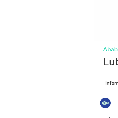
Abab
Lu
Info