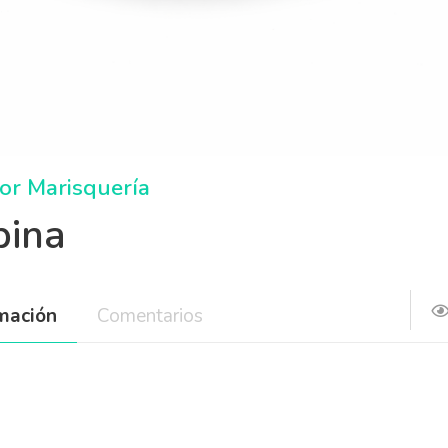
or Marisquería
bina
rmación
Comentarios