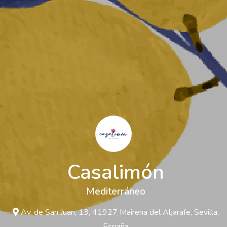
Casalimón
Mediterráneo
Av. de San Juan, 13, 41927 Mairena del Aljarafe, Sevilla,
España