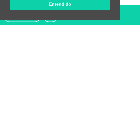
Entendido
Contactar
Restaurantes cercanos
Mesón Guadalquivir