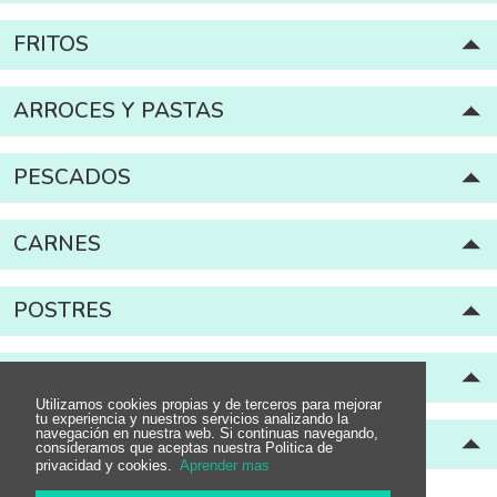
FRITOS
ARROCES Y PASTAS
PESCADOS
CARNES
POSTRES
CARRO DE HELADOS
Utilizamos cookies propias y de terceros para mejorar
tu experiencia y nuestros servicios analizando la
navegación en nuestra web. Si continuas navegando,
PAN Y PICOS
consideramos que aceptas nuestra Politica de
privacidad y cookies.
Aprender mas