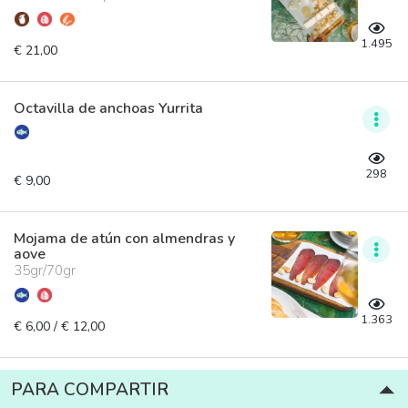
1.495
€ 21,00
Octavilla de anchoas Yurrita
298
€ 9,00
Mojama de atún con almendras y
aove
35gr/70gr
1.363
€ 6,00 / € 12,00
PARA COMPARTIR