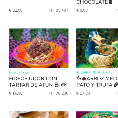
CHOCOLATE🍫
€ 22,00
83.487
€ 8,00
>
>
Rosi La Loca
INCLAN BRUTAL BAR
FIDEOS UDON CON
🦆🔥ARROZ MEL
TARTAR DE ATÚN 🍜 🐟
PATO Y 
€ 16,00
78.230
€ 17,00