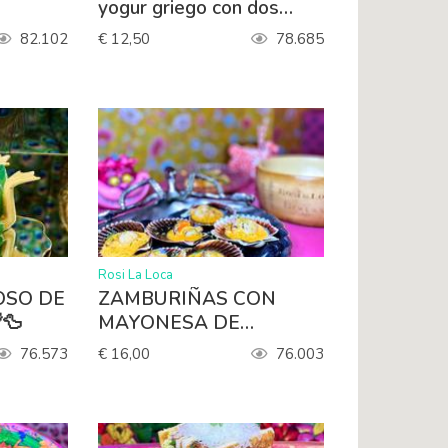
yogur griego con dos
huevos pochés, canónigo,
82.102
€ 12,50
78.685
boniato asado, queso feta
y salsa paprika. Servido
con pan blanco de masa
madre tostado.
>
Rosi La Loca
OSO DE
ZAMBURIÑAS CON
TRUFA 🌾🦆
MAYONESA DE
KIMUCHI
76.573
€ 16,00
76.003