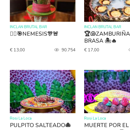
>
>
INCLAN BRUTAL BAR
INCLAN BRUTAL BAR
🤹‍♂️🎯NEMESIS🎊🚨
🏆🐚ZAMBURIÑA
BRASA 🏝️🔥
€ 13,00
90.754
€ 17,00
>
>
Rosi La Loca
Rosi La Loca
PULPITO SALTEADO🐙
MUERTE POR EL