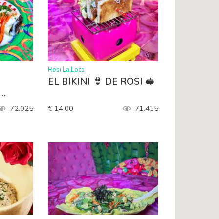
>
Rosi La Loca
EL BIKINI 👙 DE ROSI 🥪
72.025
€ 14,00
71.435