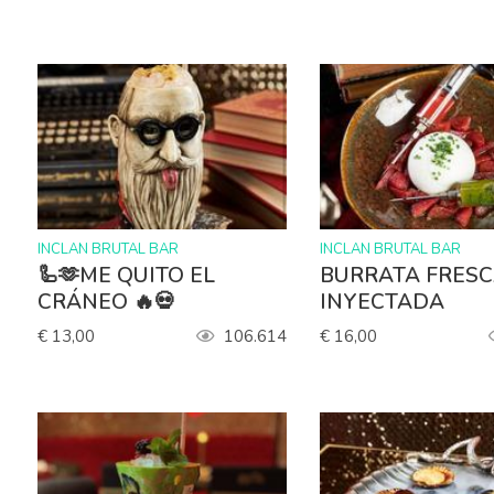
>
>
INCLAN BRUTAL BAR
INCLAN BRUTAL BAR
🦾🫶ME QUITO EL
BURRATA FRES
CRÁNEO 🔥💀
INYECTADA
€ 13,00
106.614
€ 16,00