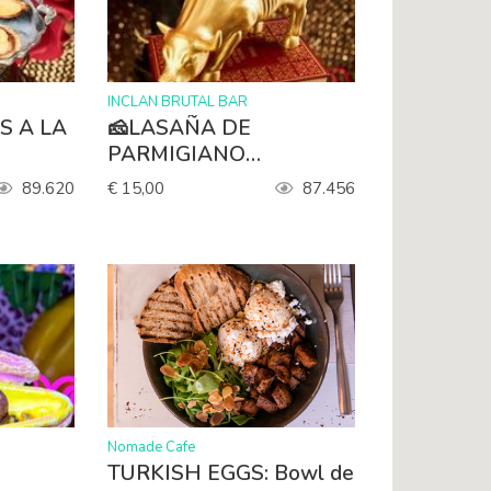
>
INCLAN BRUTAL BAR
S A LA
🧀LASAÑA DE
PARMIGIANO
REGGIANO DE RABO
89.620
€ 15,00
87.456
DE TORO🦬
>
Nomade Cafe
TURKISH EGGS: Bowl de