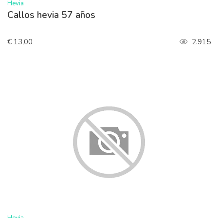
>
Hevia
Callos hevia 57 años
€ 13,00
2.915