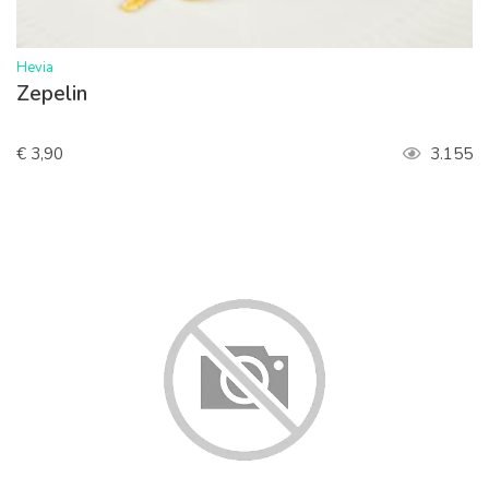
>
Hevia
Zepelin
€ 3,90
3.155