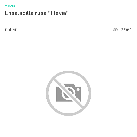
>
Hevia
Ensaladilla rusa "Hevia"
€ 4,50
2.961