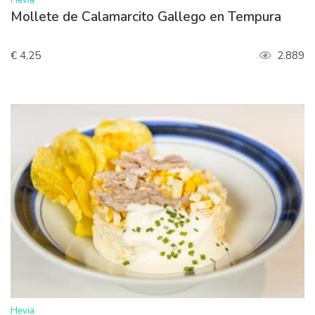
Hevia
Mollete de Calamarcito Gallego en Tempura
€ 4,25
2.889
>
Hevia