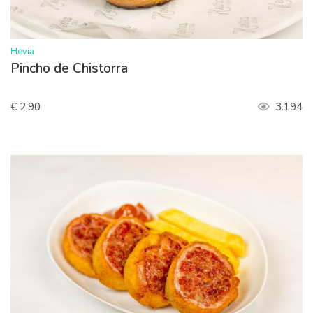
>
Hevia
Pincho de Chistorra
€ 2,90
3.194