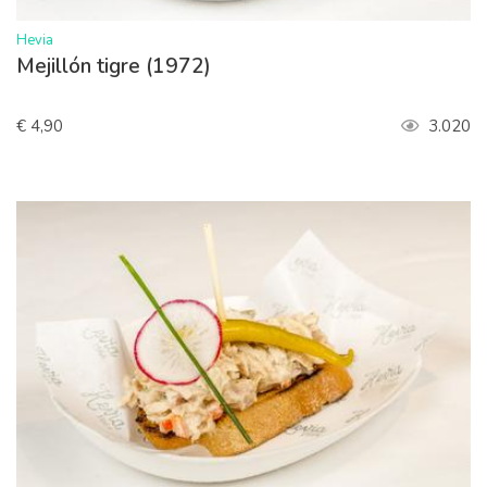
>
Hevia
Mejillón tigre (1972)
€ 4,90
3.020