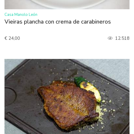
>
Casa Manolo León
Vieiras plancha con crema de carabineros
€ 24,00
12.518