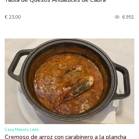
€ 23,00
6.951
>
Casa Manolo León
Cremoso de arroz con carabinero a la plancha