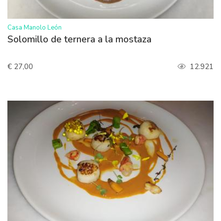
>
Casa Manolo León
Solomillo de ternera a la mostaza
€ 27,00
12.921