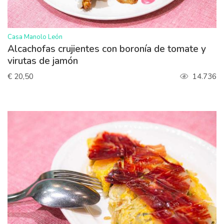
>
Casa Manolo León
Alcachofas crujientes con boronía de tomate y
virutas de jamón
€ 20,50
14.736