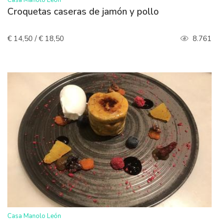
Casa Manolo León
Croquetas caseras de jamón y pollo
€ 14,50 / € 18,50
8.761
>
Casa Manolo León