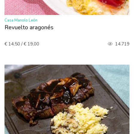
>
Casa Manolo León
Revuelto aragonés
€ 14,50 / € 19,00
14.719