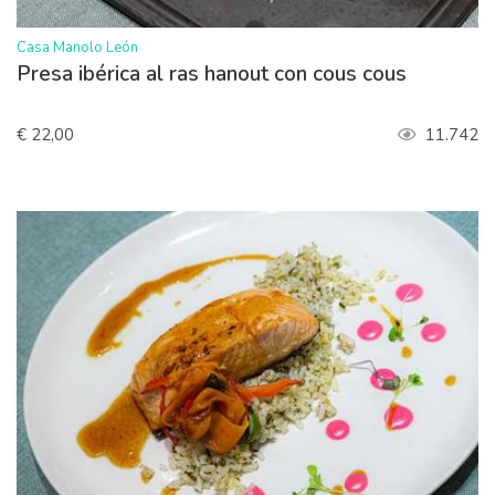
>
Casa Manolo León
Presa ibérica al ras hanout con cous cous
€ 22,00
11.742