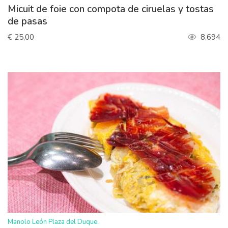
Micuit de foie con compota de ciruelas y tostas
de pasas
€ 25,00
8.694
>
Manolo León Plaza del Duque.