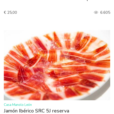
€ 25,00
6.605
>
Casa Manolo León
Jamón Ibérico SRC 5J reserva