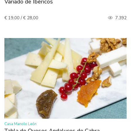
Variado de Ibéricos
€ 19,00 / € 28,00
7.392
>
Casa Manolo León
Tabla de Quesos Andaluces de Cabra