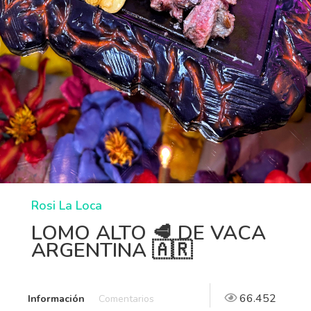
Rosi La Loca
LOMO ALTO 🥩 DE VACA
ARGENTINA 🇦🇷
66.452
Información
Comentarios