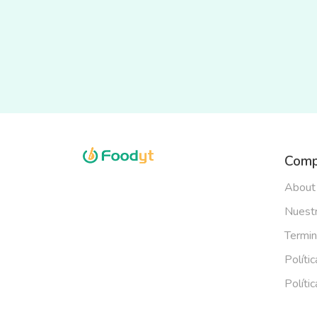
Comp
About
Nuestr
Termin
Políti
Políti