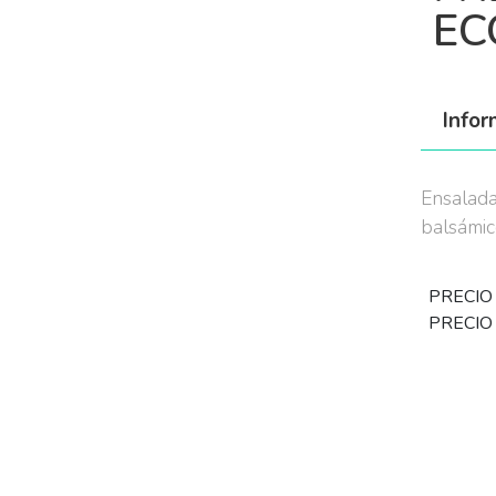
EC
Info
Ensalada
balsámic
PRECIO
PRECIO