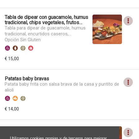
Tabla de dipear con guacamole, humus
tradicional, chips vegetales, frutos
secos, encurtidos y crudites
Tabla para dipear de guacamole, humus
tradicional, encurtidos caseros,
almendras y crudités de verduras
Opción Sin Gluten
frescas.
€ 15,00
Patatas baby bravas
Patata baby frita con salsa brava de la casa y puntito de
alioli
€ 14,00
Brioche de calamares con alioli de
Shircha (2 unid)
Utilizamos cookies propias y de terceros para mejorar