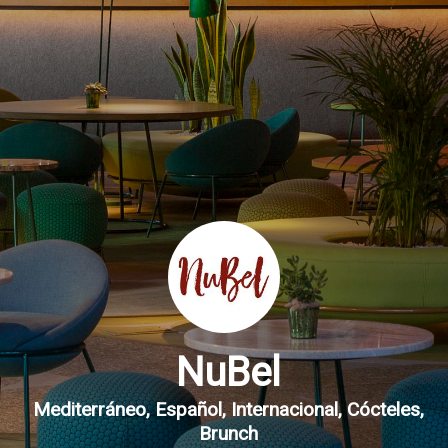
NuBel
Mediterráneo
,
Español
,
Internacional
,
Cócteles
,
Brunch