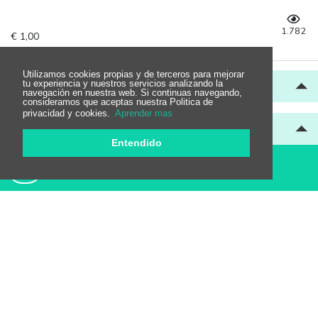
1.782
€ 1,00
Utilizamos cookies propias y de terceros para mejorar
Pasta
tu experiencia y nuestros servicios analizando la
navegación en nuestra web. Si continuas navegando,
consideramos que aceptas nuestra Politica de
privacidad y cookies.
Aprender mas
Raciones
Entendido
Espetos
Pescados
Carnes
Postres