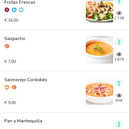
Frutas Frescas
2.738
€ 16,00
Gazpacho
1.876
€ 7,00
Salmorejo Cordobés
658
€ 9,00
Pan y Mantequilla