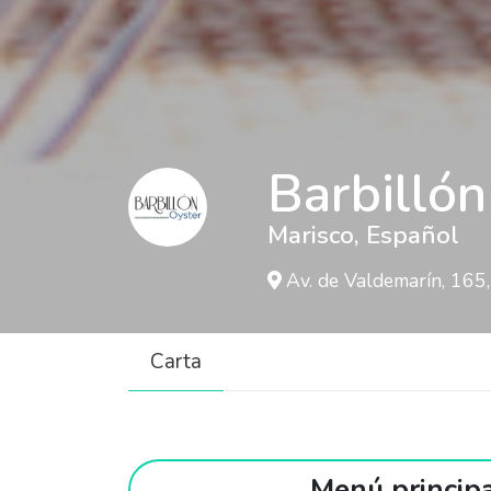
Barbillón
Marisco
,
Español
Av. de Valdemarín, 165
Carta
Menú princip