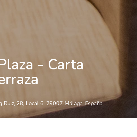
Plaza - Carta
erraza
 Ruiz, 28, Local 6, 29007 Málaga, España