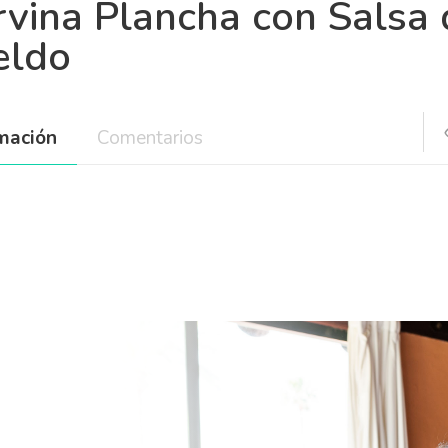
rvina Plancha con Salsa 
eldo
rmación
Comentarios