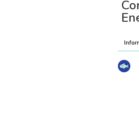
Co
En
Info