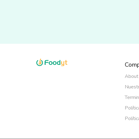
Comp
About
Nuestr
Termin
Políti
Políti