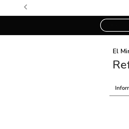
Ir a la ca
El Mi
Re
Info