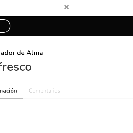
rta
rador de Alma
fresco
rmación
Comentarios