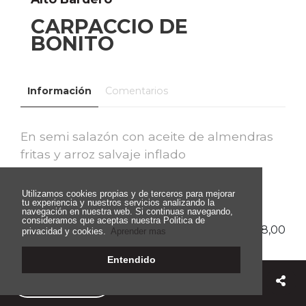
CARPACCIO DE
BONITO
Información
Comentarios
En semi salazón con aceite de almendras
fritas y arroz salvaje inflado
Utilizamos cookies propias y de terceros para mejorar
tu experiencia y nuestros servicios analizando la
navegación en nuestra web. Si continuas navegando,
consideramos que aceptas nuestra Politica de
€ 18,00
privacidad y cookies.
Aprender mas
Entendido
Ir a la carta